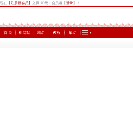
现在
【
注册新会员
】
立得100元！会员请
【
登录
】
！
首 页
租网站
域名
教程
帮助