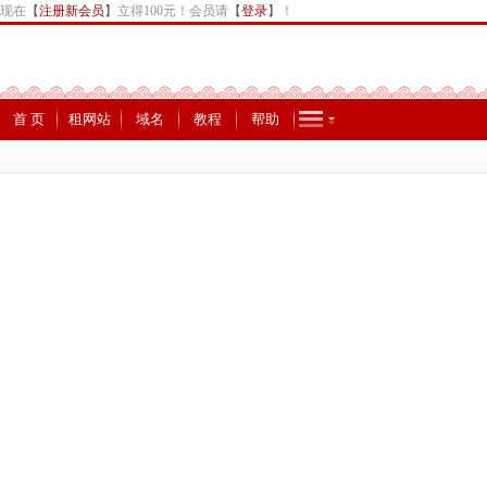
现在
【
注册新会员
】
立得100元！会员请
【
登录
】
！
首 页
租网站
域名
教程
帮助