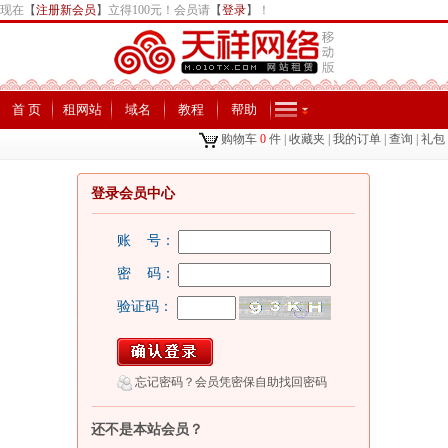
现在
【
注册新会员
】
立得100元！会员请
【
登录
】
！
首 页
租网站
域名
教程
帮助
购物车
0
件
|
收藏夹
|
我的订单
|
查询
|
礼包
登录会员中心
账 号：
密 码：
验证码：
忘记密码？会员凭密保自助找回密码
还不是本站会员？