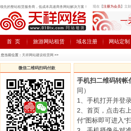
现在
【
注册为会员
】
立刻
领先的整站租赁服务商，低成本高速商务网站解决方案！
首 页
旅游网站租赁
域名注册
网站定制
您当前位置：
天祥网站建设租赁网
>>
微信二维码扫码付款
手机扫二维码转帐
同）
1、手机打开并登录
2、首页，点击右上
付”图标即可进入“
3、手机摄像头对