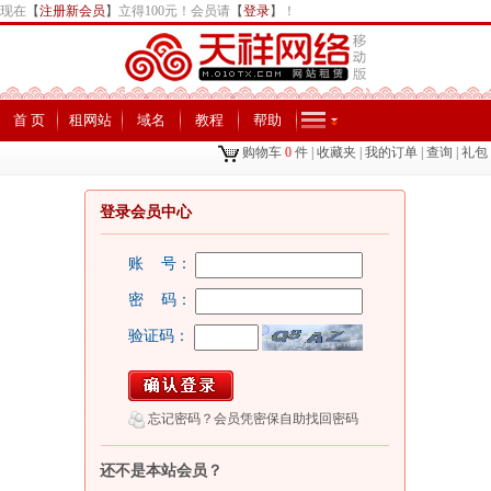
现在
【
注册新会员
】
立得100元！会员请
【
登录
】
！
首 页
租网站
域名
教程
帮助
购物车
0
件
|
收藏夹
|
我的订单
|
查询
|
礼包
登录会员中心
账 号：
密 码：
验证码：
忘记密码？会员凭密保自助找回密码
还不是本站会员？