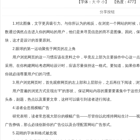
【字体：
大
中
小
】 【热度：
477】
分享按钮
1.对比图像，文字更具吸引力。与你所认为的相反，在浏览一个网站的时候，
数通过偶然点击进入你的网站的用户，他们是来寻觅信息的而不是图像。因此，
块，这才是设计的首要原则。
2.眼球的第一运动聚焦于网页的左上角
用户浏览网页的这一习惯应该在意料之中，毕竟左上部为主要操作中心这一点
采用。在你构建网站考虑网站设计时，应该尽量保持这一格式。要知道，如果你
你就必须尊重用户们的习惯。
3.用户浏览网页时，首先观察网页的左上部和上层部分，之后再往下阅读，浏
用户普遍的浏览方式呈现出“F”的形状 。保证网站内容的重要要素集中于这些
头条，副题，热点以及重要文章，这样可以吸引到读者进行阅读。
4.读者会忽视横幅广告
研究表明，读者常忽视大部分的横幅广告——尽管你以此维持网站生计——视
广告挣钱，那么必须创新你的广告位以及合理配置网站广告形式。
5.花哨的字体和格式被忽视