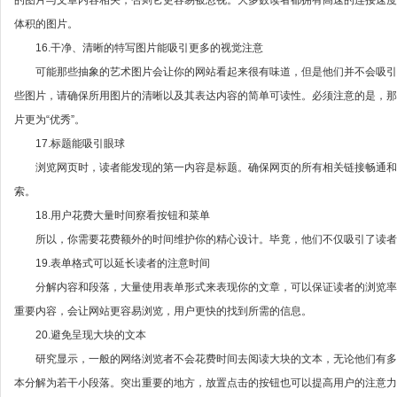
的图片与文章内容相关，否则它更容易被忽视。大多数读者都拥有高速的连接速
体积的图片。
16.干净、清晰的特写图片能吸引更多的视觉注意
可能那些抽象的艺术图片会让你的网站看起来很有味道，但是他们并不会吸引
些图片，请确保所用图片的清晰以及其表达内容的简单可读性。必须注意的是，那
片更为“优秀”。
17.标题能吸引眼球
浏览网页时，读者能发现的第一内容是标题。确保网页的所有相关链接畅通和
索。
18.用户花费大量时间察看按钮和菜单
所以，你需要花费额外的时间维护你的精心设计。毕竟，他们不仅吸引了读者
19.表单格式可以延长读者的注意时间
分解内容和段落，大量使用表单形式来表现你的文章，可以保证读者的浏览率
重要内容，会让网站更容易浏览，用户更快的找到所需的信息。
20.避免呈现大块的文本
研究显示，一般的网络浏览者不会花费时间去阅读大块的文本，无论他们有多
本分解为若干小段落。突出重要的地方，放置点击的按钮也可以提高用户的注意