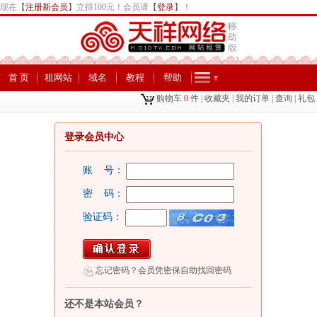
现在
【
注册新会员
】
立得100元！会员请
【
登录
】
！
首 页
租网站
域名
教程
帮助
购物车
0
件
|
收藏夹
|
我的订单
|
查询
|
礼包
登录会员中心
账 号：
密 码：
验证码：
忘记密码？会员凭密保自助找回密码
还不是本站会员？