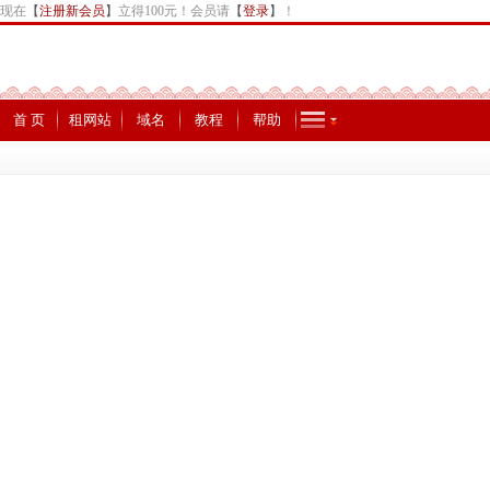
现在
【
注册新会员
】
立得100元！会员请
【
登录
】
！
首 页
租网站
域名
教程
帮助